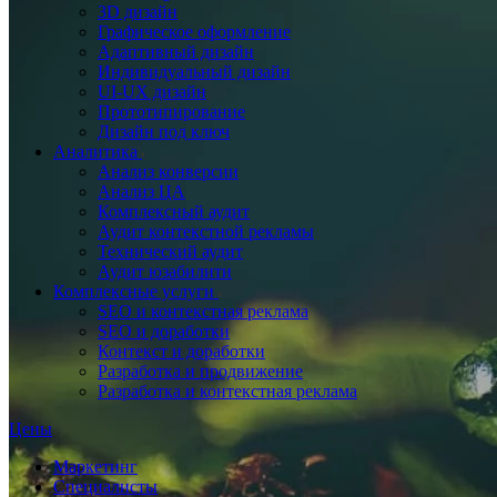
3D дизайн
Графическое оформление
Адаптивный дизайн
Индивидуальный дизайн
UI‑UX дизайн
Прототипирование
Дизайн под ключ
Аналитика
Анализ конверсии
Анализ ЦА
Комплексный аудит
Аудит контекстной рекламы
Технический аудит
Аудит юзабилити
Комплексные услуги
SEO и контекстная реклама
SEO и доработки
Контекст и доработки
Разработка и продвижение
Разработка и контекстная реклама
Цены
Маркетинг
Специалисты