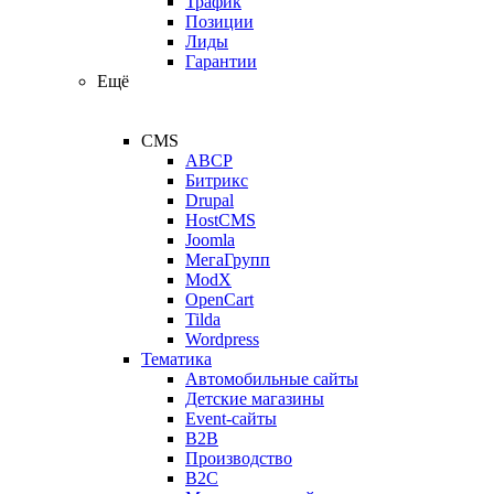
Трафик
Позиции
Лиды
Гарантии
Ещё
CMS
ABCP
Битрикс
Drupal
HostCMS
Joomla
МегаГрупп
ModX
OpenCart
Tilda
Wordpress
Тематика
Автомобильные сайты
Детские магазины
Event-сайты
B2B
Производство
B2C