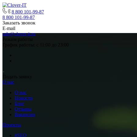
8 800 101-99-87
8 800 101-99-87
Заказать звонок
E-mail
sale@clover-it.ru
Режим работы
График работы: с 11:00 до 23:00
Подать заявку
О нас
О нас
Новости
Блог
Отзывы
Вакансии
Проекты
#SEO