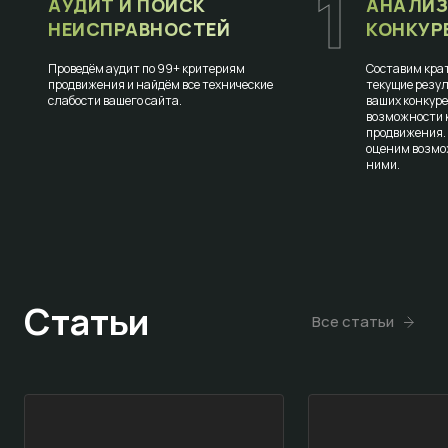
1
АУДИТ И ПОИСК
АНАЛИЗ
НЕИСПРАВНОСТЕЙ
КОНКУР
Проведём аудит по 99+ критериям
Составим крат
продвижения и найдём все технические
текущие резул
слабости вашего сайта.
ваших конкур
возможности к
продвижения.
оценим возмо
ними.
Статьи
Все статьи