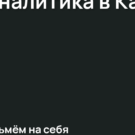
налитика в К
ьмём на себя