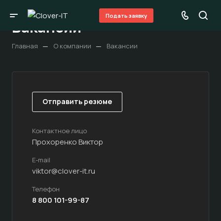
Подать заявку
Вакансии
—
—
Главная
О компании
Вакансии
Отправить резюме
Контактное лицо
Прохоренко Виктор
E-mail
viktor@clover-it.ru
Телефон
8 800 101-99-87